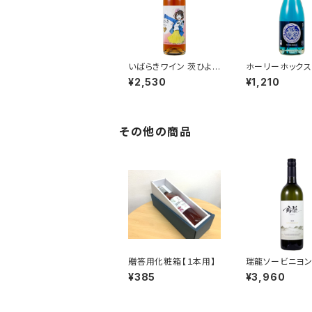
いばらきワイン 茨ひより
ホーリーホック
ラベル 750ml
リング375ｍｌ
¥2,530
¥1,210
その他の商品
贈答用化粧箱【１本用】
瑞龍ソービニヨン
2025 750ｍｌ
¥385
¥3,960