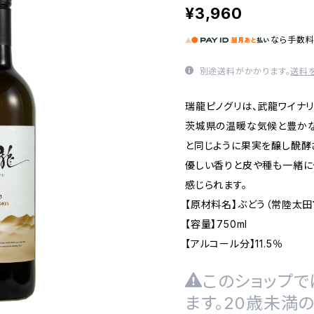
¥3,960
なら
手数
別途送料がかかります。
送料
瑞龍ピノグリは、武龍ワイナ
茨城県の温暖な気候と豊かな
と同じように果実を醸し醗酵
優しい香りと皮や種も一緒に
感じられます。
【原材料名】ぶどう（常陸太田
【容量】750ml
【アルコール分】11.5％
このショップで
ます。20歳未満