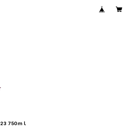
T
3 750ｍｌ