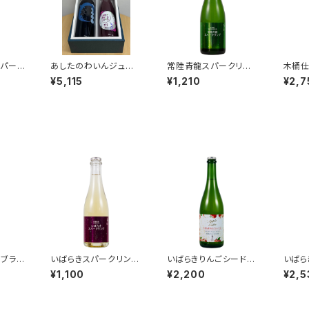
スパーク
あしたのわいんジュー
常陸青龍スパークリン
木桶仕
スセット
グ375ｍｌ
ml
¥5,115
¥1,210
¥2,7
ブラン
いばらきスパークリング
いばらきりんごシードル
いばら
375ｍｌ
【フジタアップルオーチ
ラベル 
¥1,100
¥2,200
¥2,5
ャード】750ｍｌ