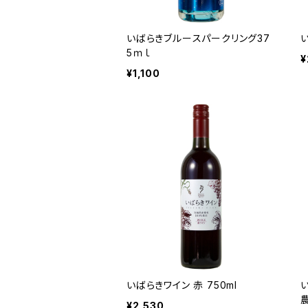
いばらきブルースパークリング37
い
5ｍｌ
¥
¥1,100
いばらきワイン 赤 750ml
¥2,530